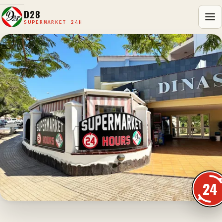
D28
SUPERMARKET 24H
24